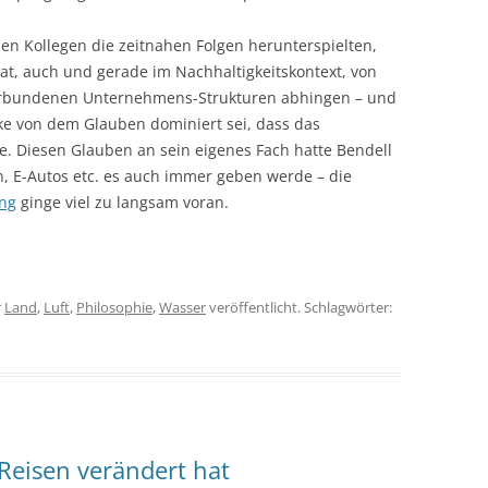
en Kollegen die zeitnahen Folgen herunterspielten,
at, auch und gerade im Nachhaltigkeitskontext, von
erbundenen Unternehmens-Strukturen abhingen – und
ke von dem Glauben dominiert sei, dass das
e. Diesen Glauben an sein eigenes Fach hatte Bendell
, E-Autos etc. es auch immer geben werde – die
ng
ginge viel zu langsam voran.
r
Land
,
Luft
,
Philosophie
,
Wasser
veröffentlicht. Schlagwörter:
Reisen verändert hat