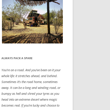
ALWAYS PACK A SPARE
You’re on a road. And you’ve been on it your
whole life: it stretches ahead, and behind.
Sometimes it’s the road home, sometimes
away. It can be a long and winding road, or
bumpy as hell and shred your tyres as you
head into an extreme desert where magic
becomes real. If you’re lucky and choose to