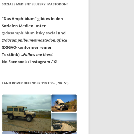
SOZIALE MEDIEN? BLUESKY! MASTODON!
"Das Amphibium" gibt es in den
Sozialen Medien unter
@dasamphibium.bsky.social
und
@dasamphibium@mastodon.africa
(DSGVO-konformer reiner
Textlink)...
Follow me there
!
No Facebook / Instagram / X!
LAND ROVER DEFENDER 110 TD5 („NR. 5“)