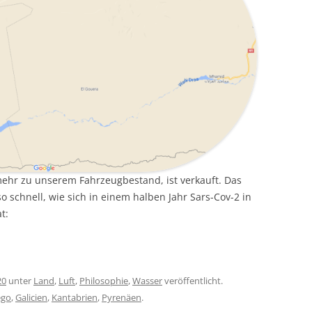
mehr zu unserem Fahrzeugbestand, ist verkauft. Das
 schnell, wie sich in einem halben Jahr Sars-Cov-2 in
t:
20
unter
Land
,
Luft
,
Philosophie
,
Wasser
veröffentlicht.
ego
,
Galicien
,
Kantabrien
,
Pyrenäen
.