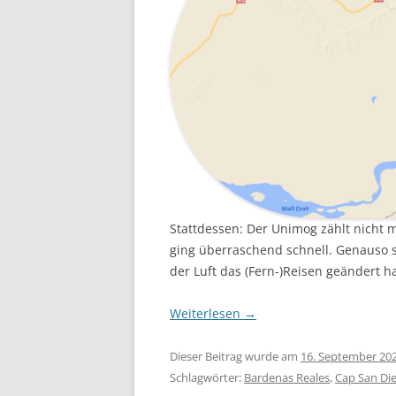
Stattdessen: Der Unimog zählt nicht 
ging überraschend schnell. Genauso so
der Luft das (Fern-)Reisen geändert ha
Weiterlesen
→
Dieser Beitrag wurde am
16. September 20
Schlagwörter:
Bardenas Reales
,
Cap San Di