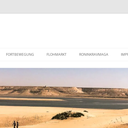
FORTBEWEGUNG
FLOHMARKT
RONINKRAVMAGA
IMP
PAAR SANDBLECHE /
KRAV MAGA
RE
LUFTLANDEBLECHE
KOBUDO
DA
REPARATURANLEITUNG/WERKSTATTHANDBUCH
MINDFULNESS BASED STRESS
DEFENDER TD5
REDUCTION (MBSR)
COYOTE MENTORING
(WILDNISPÄDAGOGIK)
BARFUSSLAUFEN