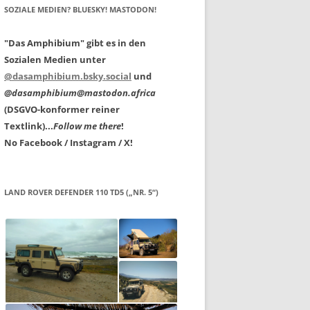
SOZIALE MEDIEN? BLUESKY! MASTODON!
"Das Amphibium" gibt es in den
Sozialen Medien unter
@dasamphibium.bsky.social
und
@dasamphibium@mastodon.africa
(DSGVO-konformer reiner
Textlink)...
Follow me there
!
No Facebook / Instagram / X!
LAND ROVER DEFENDER 110 TD5 („NR. 5“)