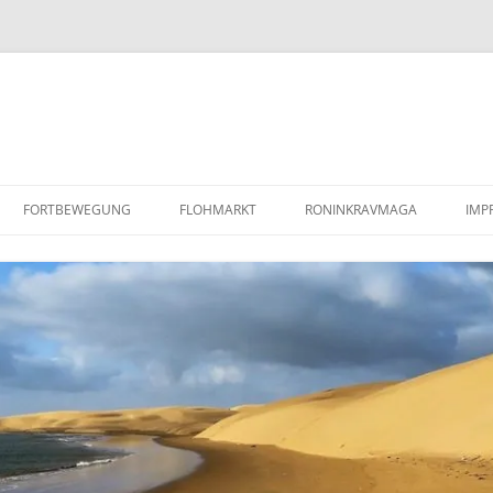
FORTBEWEGUNG
FLOHMARKT
RONINKRAVMAGA
IMP
PAAR SANDBLECHE /
KRAV MAGA
RE
LUFTLANDEBLECHE
KOBUDO
DA
REPARATURANLEITUNG/WERKSTATTHANDBUCH
MINDFULNESS BASED STRESS
DEFENDER TD5
REDUCTION (MBSR)
COYOTE MENTORING
(WILDNISPÄDAGOGIK)
BARFUSSLAUFEN