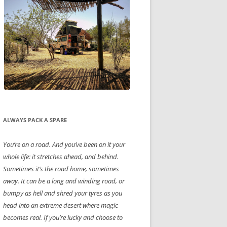
ALWAYS PACK A SPARE
You’re on a road. And you’ve been on it your
whole life: it stretches ahead, and behind.
Sometimes it’s the road home, sometimes
away. It can be a long and winding road, or
bumpy as hell and shred your tyres as you
head into an extreme desert where magic
becomes real. If you’re lucky and choose to