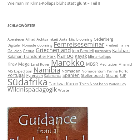
Wie man im Klima-Kollaps blüht statt glüht – Teil II
SCHLAGWÖRTER
Cederberg
Achtsamkeit
Antarktis
blooming
Abenteuer Allrad
Fernreiseseminar
dooming
Fähre
Digitaler Nomade
Freiheit
Griechenland
Kalahari
Jem Bendell
Galicien
Genua
Jordanien
Karoo
Kayak
Kalahari Transfontier Park
klima-kollaps
Marokko
Krav Maga
MBSR
Land Rover
Meditation
Mhamid
Namibia
Nomaden
MS Expedition
Nomadentum
Panne
Porto
Portugal
Spanien
Stellenbosch
Strand
Pyrenäen
Salamanca
SUP
Südafrika
Tankwa Karoo
Thich Nhat hanh
Walvis Bay
Wildnispädagogik
Wüste