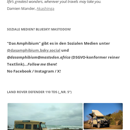
life’s greatest wonders, wherever yout travels may take you.
Damien Mander,
Akashinga
SOZIALE MEDIEN? BLUESKY! MASTODON!
"Das Amphibium" gibt es in den Sozialen Medien unter
@dasamphibium.bsky.social
und
@dasamphibium@mastodon.africa
(DSGVO-konformer reiner
Textlink)...
Follow me there
!
No Facebook / Instagram / X!
LAND ROVER DEFENDER 110 TD5 („NR. 5“)