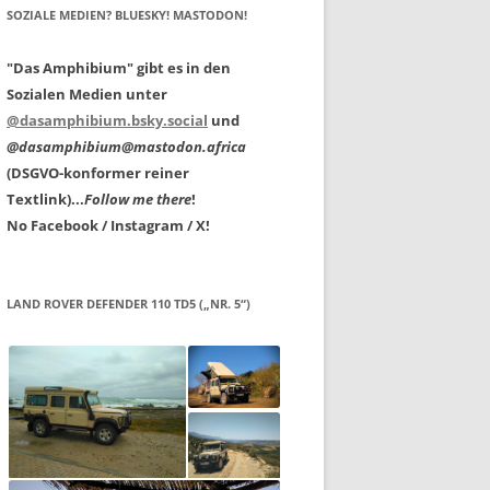
SOZIALE MEDIEN? BLUESKY! MASTODON!
"Das Amphibium" gibt es in den
Sozialen Medien unter
@dasamphibium.bsky.social
und
@dasamphibium@mastodon.africa
(DSGVO-konformer reiner
Textlink)...
Follow me there
!
No Facebook / Instagram / X!
LAND ROVER DEFENDER 110 TD5 („NR. 5“)