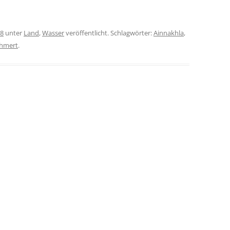
18
unter
Land
,
Wasser
veröffentlicht. Schlagwörter:
Ainnakhla
,
ghmert
.