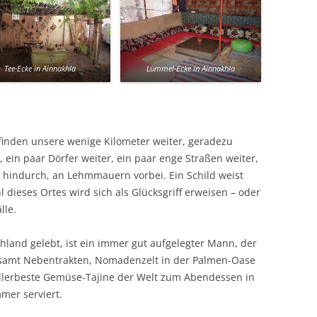
Tee-Ecke in Ainnakhla
Lümmel-Ecke in Ainnakhla
 finden unsere wenige Kilometer weiter, geradezu
, ein paar Dörfer weiter, ein paar enge Straßen weiter,
 hindurch, an Lehmmauern vorbei. Ein Schild weist
l dieses Ortes wird sich als Glücksgriff erweisen – oder
lle.
chland gelebt, ist ein immer gut aufgelegter Mann, der
amt Nebentrakten, Nomadenzelt in der Palmen-Oase
 allerbeste Gemüse-Tajine der Welt zum Abendessen in
er serviert.