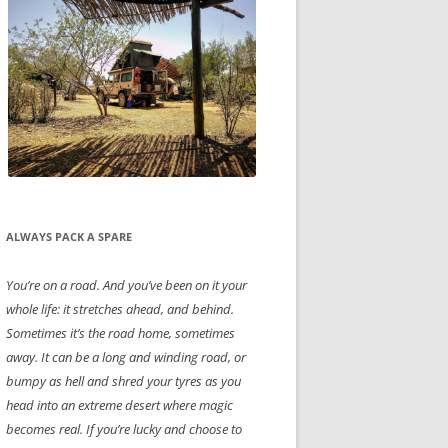
ALWAYS PACK A SPARE
You’re on a road. And you’ve been on it your
whole life: it stretches ahead, and behind.
Sometimes it’s the road home, sometimes
away. It can be a long and winding road, or
bumpy as hell and shred your tyres as you
head into an extreme desert where magic
becomes real. If you’re lucky and choose to