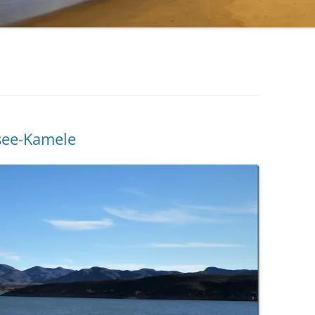
PFLANZENBASIERTES
INTERVALLFASTEN
GENTLE PREPPING
TERMINE
see-Kamele