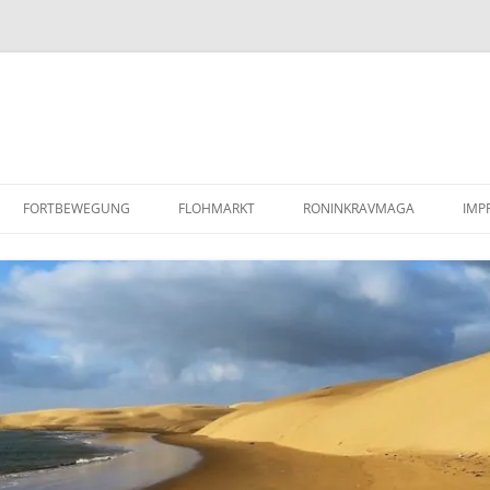
FORTBEWEGUNG
FLOHMARKT
RONINKRAVMAGA
IMP
PAAR SANDBLECHE /
KRAV MAGA
RE
LUFTLANDEBLECHE
KOBUDO
DA
REPARATURANLEITUNG/WERKSTATTHANDBUCH
MINDFULNESS BASED STRESS
DEFENDER TD5
REDUCTION (MBSR)
COYOTE MENTORING
(WILDNISPÄDAGOGIK)
BARFUSSLAUFEN