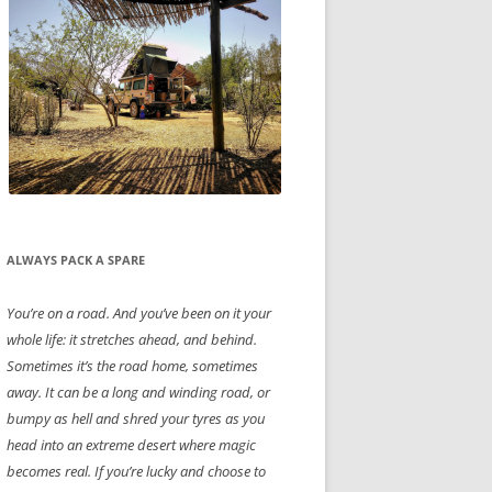
ALWAYS PACK A SPARE
You’re on a road. And you’ve been on it your
whole life: it stretches ahead, and behind.
Sometimes it’s the road home, sometimes
away. It can be a long and winding road, or
bumpy as hell and shred your tyres as you
head into an extreme desert where magic
becomes real. If you’re lucky and choose to