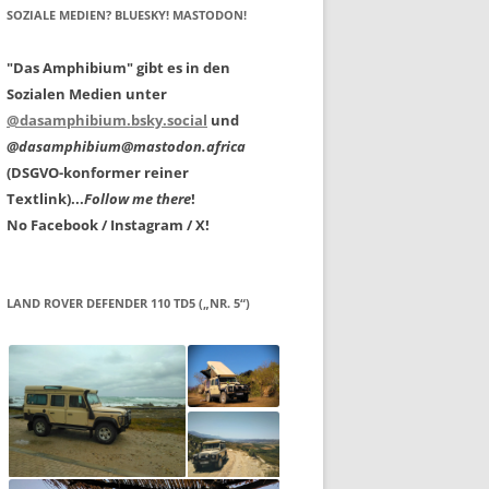
SOZIALE MEDIEN? BLUESKY! MASTODON!
"Das Amphibium" gibt es in den
Sozialen Medien unter
@dasamphibium.bsky.social
und
@dasamphibium@mastodon.africa
(DSGVO-konformer reiner
Textlink)...
Follow me there
!
No Facebook / Instagram / X!
LAND ROVER DEFENDER 110 TD5 („NR. 5“)