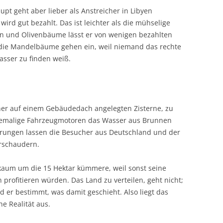
pt geht aber lieber als Anstreicher in Libyen
 wird gut bezahlt. Das ist leichter als die mühselige
en und Olivenbäume lässt er von wenigen bezahlten
 die Mandelbäume gehen ein, weil niemand das rechte
sser zu finden weiß.
ner auf einem Gebäudedach angelegten Zisterne, zu
ehemalige Fahrzeugmotoren das Wasser aus Brunnen
rungen lassen die Besucher aus Deutschland und der
erschaudern.
h kaum um die 15 Hektar kümmere, weil sonst seine
profitieren würden. Das Land zu verteilen, geht nicht;
nd er bestimmt, was damit geschieht. Also liegt das
e Realität aus.