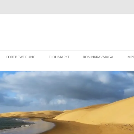
FORTBEWEGUNG
FLOHMARKT
RONINKRAVMAGA
IMP
PAAR SANDBLECHE /
KRAV MAGA
RE
LUFTLANDEBLECHE
KOBUDO
DA
REPARATURANLEITUNG/WERKSTATTHANDBUCH
MINDFULNESS BASED STRESS
DEFENDER TD5
REDUCTION (MBSR)
COYOTE MENTORING
(WILDNISPÄDAGOGIK)
BARFUSSLAUFEN