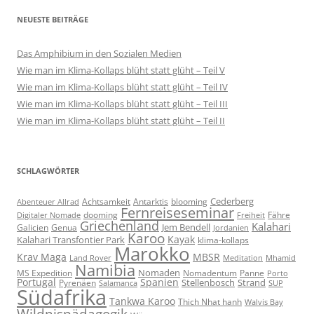
NEUESTE BEITRÄGE
Das Amphibium in den Sozialen Medien
Wie man im Klima-Kollaps blüht statt glüht – Teil V
Wie man im Klima-Kollaps blüht statt glüht – Teil IV
Wie man im Klima-Kollaps blüht statt glüht – Teil III
Wie man im Klima-Kollaps blüht statt glüht – Teil II
SCHLAGWÖRTER
Cederberg
Achtsamkeit
Antarktis
blooming
Abenteuer Allrad
Fernreiseseminar
dooming
Fähre
Digitaler Nomade
Freiheit
Griechenland
Kalahari
Jem Bendell
Galicien
Genua
Jordanien
Karoo
Kayak
Kalahari Transfontier Park
klima-kollaps
Marokko
Krav Maga
MBSR
Land Rover
Meditation
Mhamid
Namibia
Nomaden
MS Expedition
Nomadentum
Panne
Porto
Portugal
Spanien
Stellenbosch
Strand
Pyrenäen
Salamanca
SUP
Südafrika
Tankwa Karoo
Thich Nhat hanh
Walvis Bay
Wildnispädagogik