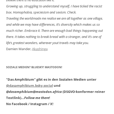
Growing up, struggling to understand myself, I have ticked the racist
box. Homophobia, speciesism and sexism. Check.
Traveling the worldmade me realise we are all together as one village,
and while we may have differences, it’s diversity which makes us so
much richer. Embrace it. There are enough bad things happening out
there. It takes nothing to break bread with a stranger, and it’s one of
life’s greatest wonders, wherever yout travels may take you.
Damien Mander,
Akashinga
SOZIALE MEDIEN? BLUESKY! MASTODON!
"Das Amphibium" gibt es in den Sozialen Medien unter
@dasamphibium.bsky.social
und
@dasamphibium@mastodon.africa
(DSGVO-konformer reiner
Textlink)...
Follow me there
!
No Facebook / Instagram / X!