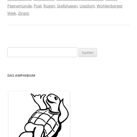
Peenemünde
,
Poel
,
Rügen
,
Stellshagen
,
Usedom
,
Wohlenberger
Wiek
,
Zingst
.
Suchen
nach:
DAS AMPHIBIUM