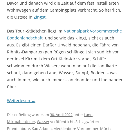
Davor und danach wird die Zeit auf dem fest installierten
Wohnwagen auf dem Campingplatz verbracht. So herrlich,
die Ostsee in
Zingst
.
Das Touri-Städtchen liegt im
Nationalpark Vorpommersche
Boddenlandschaft
, und so wie das klingt, sieht es auch
aus. Es gibt einen Darßer Urwald nebenan, die Fähre von
Ribnitz-Damgarten gen Rügen schlängelt sich südlich vor
der Insel Kirr mit dem Ort Klein-Kirr vorbei, Schiffe
schwimmen durch Wiesen; wenn man auf die Landkarte
schaut, dann gehen Land, Wasser, Sumpf, Bodden – was
auch immer, wie auch immer – aneinander und ineinander
über.
Weiterlesen
→
Dieser Beitrag wurde am
30. April 2022
unter
Land
,
Mikroabenteuer
,
Wasser
veröffentlicht. Schlagwörter:
Brandenburg
,
Kap Arkona
,
Mecklenburg-Vorpommer
,
Müritz
,