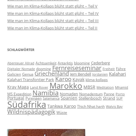
Wie man im Klima-Kollaps blüht statt glüht – Teil V
Wie man im Klima-Kollaps blüht statt glüht – Teil IV
Wie man im Klima-Kollaps blüht statt glüht – Teil III
Wie man im Klima-Kollaps blüht statt glüht – Teil II
SCHLAGWÖRTER
Cederberg
Achtsamkeit
Antarktis
blooming
Abenteuer Allrad
Fernreiseseminar
dooming
Fähre
Digitaler Nomade
Freiheit
Griechenland
Kalahari
Jem Bendell
Galicien
Genua
Jordanien
Karoo
Kayak
Kalahari Transfontier Park
klima-kollaps
Marokko
Krav Maga
MBSR
Land Rover
Meditation
Mhamid
Namibia
Nomaden
MS Expedition
Nomadentum
Panne
Porto
Portugal
Spanien
Stellenbosch
Strand
Pyrenäen
Salamanca
SUP
Südafrika
Tankwa Karoo
Thich Nhat hanh
Walvis Bay
Wildnispädagogik
Wüste