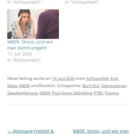
In "Achtsamkeit"
In "Achtsamkeit"
MBSR: Stress, und wie
man damit umgeht
11. Juli 2020
In "Achtsamkeit"
Dieser Beitrag wurde am
14. Juni 2020
unter
Achtsamkeit
,
Krav
Maga
,
MBSR
veröffentlicht. Schlagwörter:
Burn-Out
,
Depressionen
,
Gewalterfahrung
,
MBSR
,
Post-Stress Debriefing
,
PTBS
,
Trauma
.
Beitragsnavigation
←
Abgesang Freiheit &
MBSR: Stress, und wie man