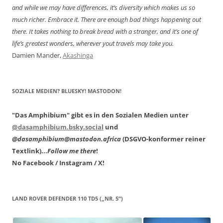
and while we may have differences, it’s diversity which makes us so
much richer. Embrace it. There are enough bad things happening out
there. It takes nothing to break bread with a stranger, and it’s one of
life’s greatest wonders, wherever yout travels may take you.
Damien Mander,
Akashinga
SOZIALE MEDIEN? BLUESKY! MASTODON!
"Das Amphibium" gibt es in den Sozialen Medien unter
@dasamphibium.bsky.social
und
@dasamphibium@mastodon.africa
(DSGVO-konformer reiner
Textlink)...
Follow me there
!
No Facebook / Instagram / X!
LAND ROVER DEFENDER 110 TD5 („NR. 5“)