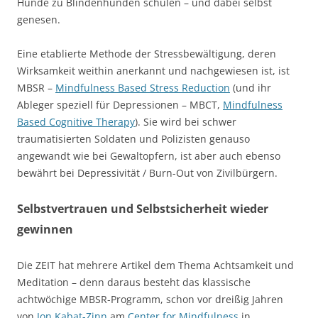
Hunde zu Blindenhunden schulen – und dabei selbst
genesen.
Eine etablierte Methode der Stressbewältigung, deren
Wirksamkeit weithin anerkannt und nachgewiesen ist, ist
MBSR –
Mindfulness Based Stress Reduction
(und ihr
Ableger speziell für Depressionen – MBCT,
Mindfulness
Based Cognitive Therapy
). Sie wird bei schwer
traumatisierten Soldaten und Polizisten genauso
angewandt wie bei Gewaltopfern, ist aber auch ebenso
bewährt bei Depressivität / Burn-Out von Zivilbürgern.
Selbstvertrauen und Selbstsicherheit wieder
gewinnen
Die ZEIT hat mehrere Artikel dem Thema Achtsamkeit und
Meditation – denn daraus besteht das klassische
achtwöchige MBSR-Programm, schon vor dreißig Jahren
von
Jon Kabat-Zinn
am
Center for Mindfulness
in