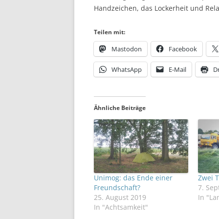
Handzeichen, das Lockerheit und Relaxt
Teilen mit:
Mastodon
Facebook
WhatsApp
E-Mail
D
Ähnliche Beiträge
Unimog: das Ende einer
Zwei T
Freundschaft?
7. Se
25. August 2019
In "La
In "Achtsamkeit"