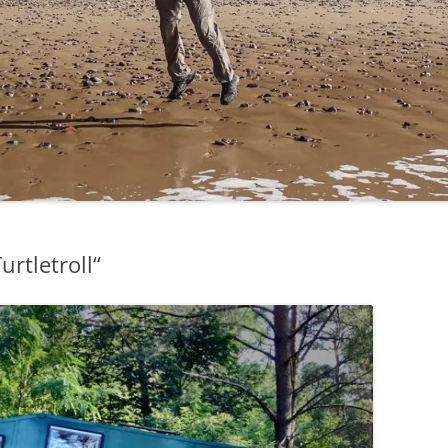
PFLANZENBASIERTES
INTERVALLFASTEN
GENTLE PREPPING
TERMINE
urtletroll“