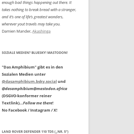
enough bad things happening out there. It
takes nothing to break bread with a stranger,
and it’s one of life’s greatest wonders,
wherever yout travels may take you.
Damien Mander,
Akashinga
SOZIALE MEDIEN? BLUESKY! MASTODON!
"Das Amphibium" gibt es in den
Sozialen Medien unter
@dasamphibium.bsky.social
und
@dasamphibium@mastodon.africa
(DSGVO-konformer reiner
Textlink)...
Follow me there
!
No Facebook / Instagram / X!
LAND ROVER DEFENDER 110 TD5 („NR. 5“)