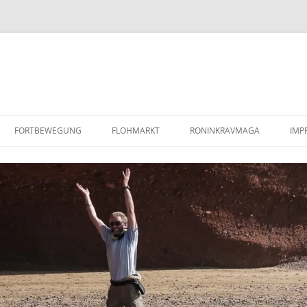
FORTBEWEGUNG
FLOHMARKT
RONINKRAVMAGA
IMP
PAAR SANDBLECHE /
KRAV MAGA
RE
LUFTLANDEBLECHE
KOBUDO
DA
REPARATURANLEITUNG/WERKSTATTHANDBUCH
MINDFULNESS BASED STRESS
DEFENDER TD5
REDUCTION (MBSR)
COYOTE MENTORING
(WILDNISPÄDAGOGIK)
BARFUSSLAUFEN