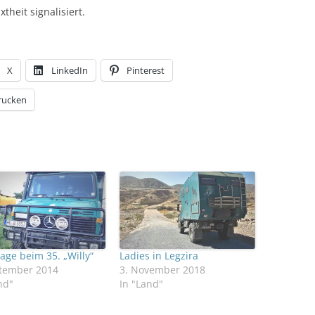
heit signalisiert.
X
LinkedIn
Pinterest
rucken
age beim 35. „Willy“
Ladies in Legzira
ptember 2014
3. November 2018
nd"
In "Land"