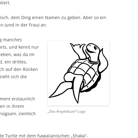
iert.
ndisch, dem Ding einen Namen zu geben. Aber so ein
n (und in der Frau) an.
og manches
ärts, und kennt nur
ieben, was da im
, ein drittes,
uch auf den Rücken
zieht sich die
ement erstaunlich
ten in ihrem
„Das Amphibium“-Logo
enügsam, ziemlich
te Turtle mit dem hawaiianischen „Shaka“-