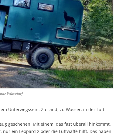
ände Wünsdorf
m Unterwegssein. Zu Land, zu Wasser, in der Luft.
eug geschehen. Mit einem, das fast überall hinkommt.
nur ein Leopard 2 oder die Luftwaffe hilft. Das haben