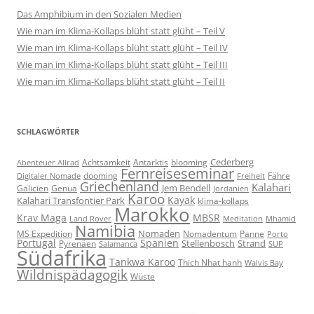
Das Amphibium in den Sozialen Medien
Wie man im Klima-Kollaps blüht statt glüht – Teil V
Wie man im Klima-Kollaps blüht statt glüht – Teil IV
Wie man im Klima-Kollaps blüht statt glüht – Teil III
Wie man im Klima-Kollaps blüht statt glüht – Teil II
SCHLAGWÖRTER
Cederberg
Achtsamkeit
Antarktis
blooming
Abenteuer Allrad
Fernreiseseminar
dooming
Fähre
Digitaler Nomade
Freiheit
Griechenland
Kalahari
Jem Bendell
Galicien
Genua
Jordanien
Karoo
Kayak
Kalahari Transfontier Park
klima-kollaps
Marokko
Krav Maga
MBSR
Land Rover
Meditation
Mhamid
Namibia
Nomaden
MS Expedition
Nomadentum
Panne
Porto
Portugal
Spanien
Stellenbosch
Strand
Pyrenäen
Salamanca
SUP
Südafrika
Tankwa Karoo
Thich Nhat hanh
Walvis Bay
Wildnispädagogik
Wüste