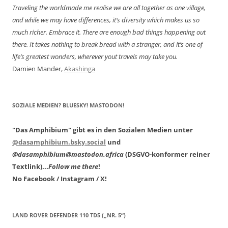
Traveling the worldmade me realise we are all together as one village,
and while we may have differences, it’s diversity which makes us so
much richer. Embrace it. There are enough bad things happening out
there. It takes nothing to break bread with a stranger, and it’s one of
life’s greatest wonders, wherever yout travels may take you.
Damien Mander,
Akashinga
SOZIALE MEDIEN? BLUESKY! MASTODON!
"Das Amphibium" gibt es in den Sozialen Medien unter
@dasamphibium.bsky.social
und
@dasamphibium@mastodon.africa
(DSGVO-konformer reiner
Textlink)...
Follow me there
!
No Facebook / Instagram / X!
LAND ROVER DEFENDER 110 TD5 („NR. 5“)