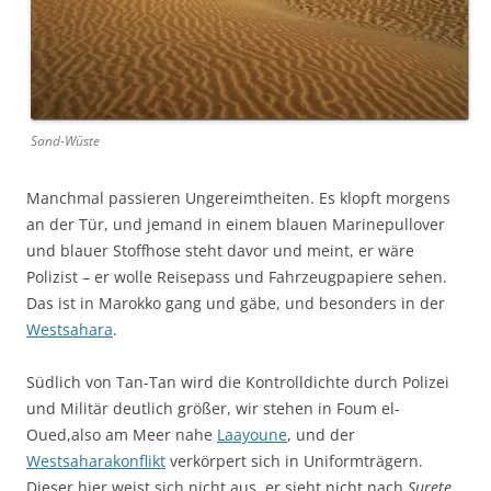
Sand-Wüste
Manchmal passieren Ungereimtheiten. Es klopft morgens
an der Tür, und jemand in einem blauen Marinepullover
und blauer Stoffhose steht davor und meint, er wäre
Polizist – er wolle Reisepass und Fahrzeugpapiere sehen.
Das ist in Marokko gang und gäbe, und besonders in der
Westsahara
.
Südlich von Tan-Tan wird die Kontrolldichte durch Polizei
und Militär deutlich größer, wir stehen in Foum el-
Oued,also am Meer nahe
Laayoune
, und der
Westsaharakonflikt
verkörpert sich in Uniformträgern.
Dieser hier weist sich nicht aus, er sieht nicht nach
Surete