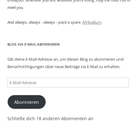
breakfast. Wherever you are, whatever you’re doing, may the road rise to
meet you.
And always, always - always - pack a spare.
AfrikaBurn
BLOG VIA E-MAIL ABONNIEREN
Gib deine E-Mail-Adresse an, um diesen Blog zu abonnieren und
Benachrichtigungen über neue Beiträge via E-Mail zu erhalten.
E-
Mail-
Adresse
Abonnieren
Schließe dich 18 anderen Abonnenten an