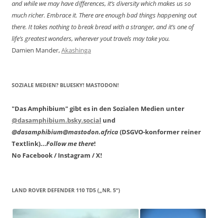
and while we may have differences, it’s diversity which makes us so
much richer. Embrace it. There are enough bad things happening out
there. It takes nothing to break bread with a stranger, and it’s one of
life’s greatest wonders, wherever yout travels may take you.
Damien Mander,
Akashinga
SOZIALE MEDIEN? BLUESKY! MASTODON!
"Das Amphibium" gibt es in den Sozialen Medien unter
@dasamphibium.bsky.social
und
@dasamphibium@mastodon.africa
(DSGVO-konformer reiner
Textlink)...
Follow me there
!
No Facebook / Instagram / X!
LAND ROVER DEFENDER 110 TD5 („NR. 5“)