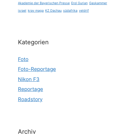
Akademie der Bayerischen Presse
Erol Gurian
Gaskammer
israel
krav maga
KZ Dachau
südafrika
veldrif
Kategorien
Foto
Foto-Reportage
Nikon F3
Reportage
Roadstory
Archiv