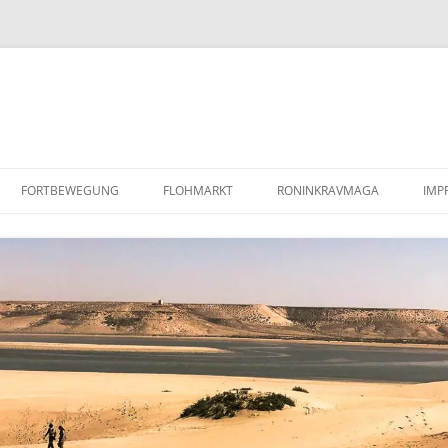
FORTBEWEGUNG
FLOHMARKT
RONINKRAVMAGA
IMP
PAAR SANDBLECHE /
KRAV MAGA
RE
LUFTLANDEBLECHE
KOBUDO
DA
REPARATURANLEITUNG/WERKSTATTHANDBUCH
MINDFULNESS BASED STRESS
DEFENDER TD5
REDUCTION (MBSR)
COYOTE MENTORING
(WILDNISPÄDAGOGIK)
BARFUSSLAUFEN