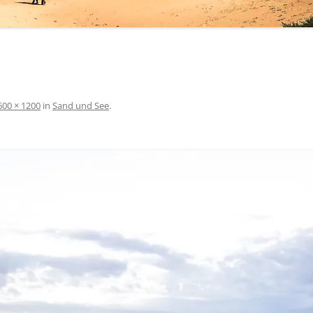
PFLANZENBASIERTES
INTERVALLFASTEN
GENTLE PREPPING
TERMINE
600 × 1200
in
Sand und See
.