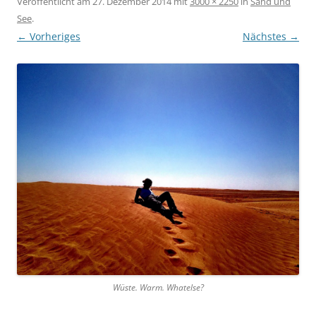
Veröffentlicht am
27. Dezember 2014
mit
3000 × 2250
in
Sand und
See
.
← Vorheriges
Nächstes →
Wüste. Warm. Whatelse?