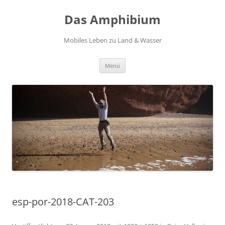
Zum
Inhalt
Das Amphibium
springen
Mobiles Leben zu Land & Wasser
Menü
esp-por-2018-CAT-203