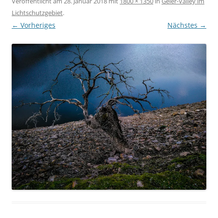
Veröffentlicht am
28. Januar 2018
mit
1800 × 1350
in
Geier-Valley im
Lichtschutzgebiet
.
← Vorheriges
Nächstes →