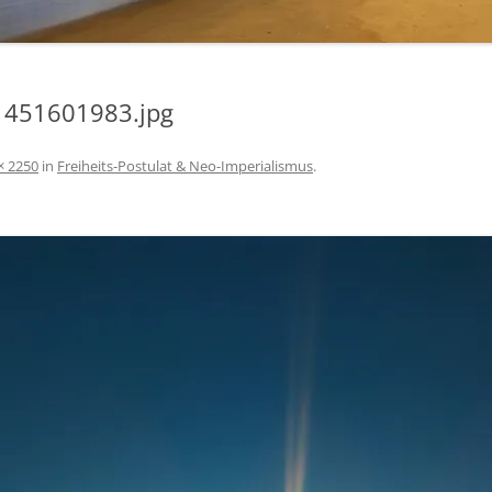
PFLANZENBASIERTES
INTERVALLFASTEN
451601983.jpg
GENTLE PREPPING
TERMINE
× 2250
in
Freiheits-Postulat & Neo-Imperialismus
.