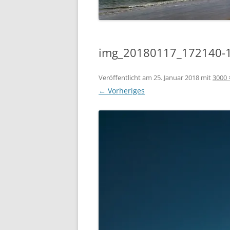
img_20180117_172140-1
Veröffentlicht am
25. Januar 2018
mit
3000 
← Vorheriges