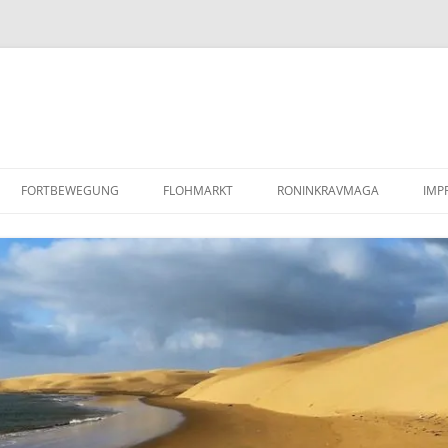
FORTBEWEGUNG
FLOHMARKT
RONINKRAVMAGA
IMP
PAAR SANDBLECHE /
KRAV MAGA
RE
LUFTLANDEBLECHE
KOBUDO
DA
REPARATURANLEITUNG/WERKSTATTHANDBUCH
MINDFULNESS BASED STRESS
DEFENDER TD5
REDUCTION (MBSR)
COYOTE MENTORING
(WILDNISPÄDAGOGIK)
BARFUSSLAUFEN