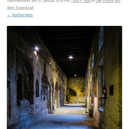
Veröffentlicht am
31. Januar 2018
mit
1350 × 1800
in
Der Frosch auf
dem Totenkopf
.
← Vorheriges