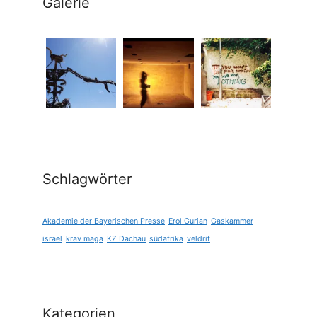
Galerie
Schlagwörter
Akademie der Bayerischen Presse
Erol Gurian
Gaskammer
israel
krav maga
KZ Dachau
südafrika
veldrif
Kategorien